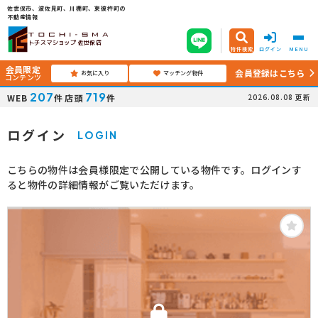
佐世保市、波佐見町、川棚町、東彼杵町の
不動産情報
トチスマショップ 佐世保店
物件検索
ログイン
MENU
会員限定
会員登録はこちら
お気に入り
マッチング物件
コンテンツ
207
719
WEB
件
店頭
件
2026.08.08
更新
ログイン
LOGIN
こちらの物件は会員様限定で公開している物件です。ログインす
ると物件の詳細情報がご覧いただけます。