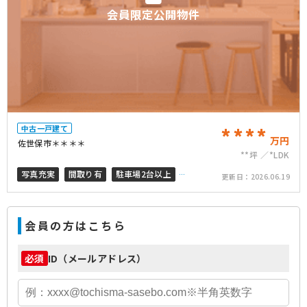
会員限定公開物件
中古一戸建て
****
万円
佐世保市＊＊＊＊
**坪
*LDK
写真充実
間取り有
駐車場2台以上
更新日：
2026.06.19
ペット可
会員の方はこちら
ID（メールアドレス）
必須