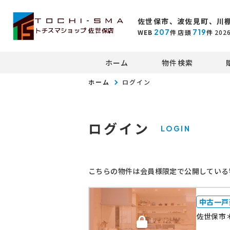
佐世保市、波佐見町、川
トチスマショップ 佐世保店
207
719
WEB
件
店頭
件
202
ホーム
物件検索
ホーム
ログイン
ログイン
LOGIN
こちらの物件は会員様限定で公開している
中古一戸
佐世保市