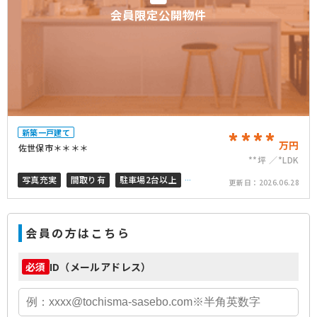
会員限定公開物件
新築一戸建て
****
万円
佐世保市＊＊＊＊
**坪
*LDK
写真充実
間取り有
駐車場2台以上
更新日：
2026.06.28
50坪以上
オール電化
ペット可
会員の方はこちら
ID（メールアドレス）
必須