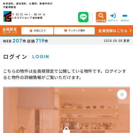
佐世保市、波佐見町、川棚町、東彼杵町の
不動産情報
トチスマショップ 佐世保店
物件検索
ログイン
MENU
会員限定
会員登録はこちら
お気に入り
マッチング物件
コンテンツ
207
719
WEB
件
店頭
件
2026.08.08
更新
ログイン
LOGIN
こちらの物件は会員様限定で公開している物件です。ログインす
ると物件の詳細情報がご覧いただけます。