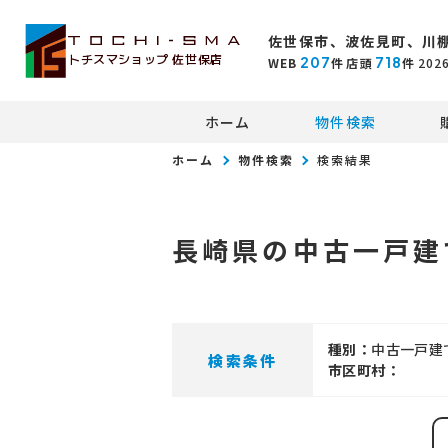
佐世保市、波佐見町、川
トチスマショップ 佐世保店
207
718
WEB
件
店頭
件
202
ホーム
物件検索
ホーム
物件検索
検索結果
長崎県の中古一戸建
種別：
中古一戸建
検索条件
市区町村：